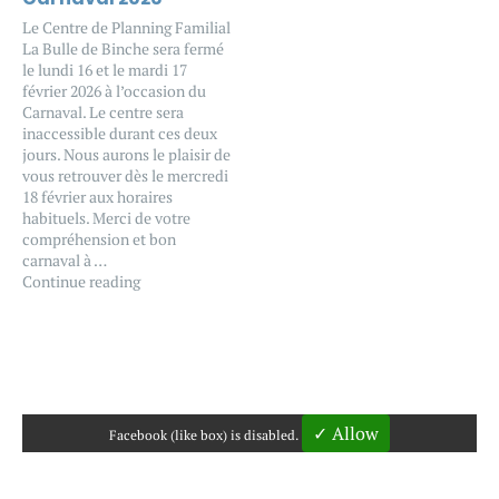
Le Centre de Planning Familial
La Bulle de Binche sera fermé
le lundi 16 et le mardi 17
février 2026 à l’occasion du
Carnaval. Le centre sera
inaccessible durant ces deux
jours. Nous aurons le plaisir de
vous retrouver dès le mercredi
18 février aux horaires
habituels. Merci de votre
compréhension et bon
carnaval à …
Continue reading
✓ Allow
Facebook (like box) is disabled.