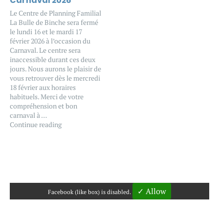
Carnaval 2026
Le Centre de Planning Familial
La Bulle de Binche sera fermé
le lundi 16 et le mardi 17
février 2026 à l’occasion du
Carnaval. Le centre sera
inaccessible durant ces deux
jours. Nous aurons le plaisir de
vous retrouver dès le mercredi
18 février aux horaires
habituels. Merci de votre
compréhension et bon
carnaval à …
Continue reading
✓ Allow
Facebook (like box) is disabled.