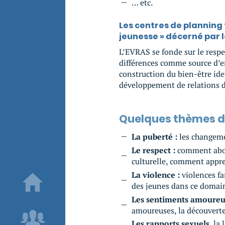
… etc.
Les centres de planning 
jeunesse » décerné par 
L’EVRAS se fonde sur le respect
différences comme source d’enr
construction du bien-être ide
développement de relations d
Quelques thèmes d
La puberté :
les changemen
Le respect :
comment abord
culturelle, comment appren
La violence :
violences fam
des jeunes dans ce domai
Les sentiments amoureu
amoureuses, la découverte
Les rapports sexuels
, la