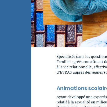
Spécialisés dans les question
Familial agréés constituent de
à la vie relationnelle, affect
d’EVRAS auprès des jeunes son
Animations scolair
Ayant développé une expertis
relatif à la sexualité en milieu