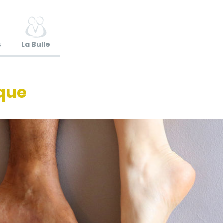
s
La Bulle
ique