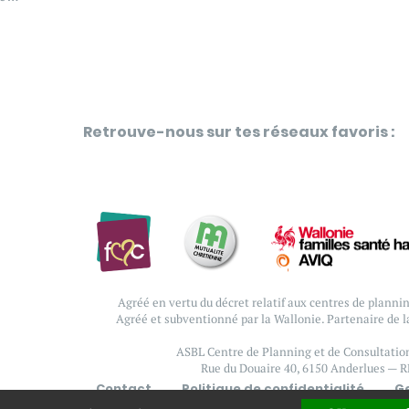
Retrouve-nous sur tes réseaux favoris :
Agréé en vertu du décret relatif aux centres de plannin
Agréé et subventionné par la Wallonie. Partenaire de 
ASBL Centre de Planning et de Consultation
Rue du Douaire 40, 6150 Anderlues — R
Contact
Politique de confidentialité
Ge