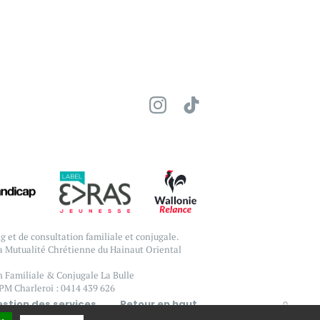
g et de consultation familiale et conjugale.
la Mutualité Chrétienne du Hainaut Oriental
 Familiale & Conjugale La Bulle
PM Charleroi : 0414 439 626
stion des services
Retour en haut