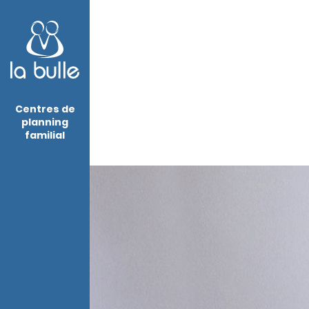
Centres de
planning
familial