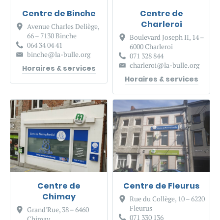
Centre de Binche
Centre de
Charleroi
Avenue Charles Deliège,
66 – 7130 Binche
Boulevard Joseph II, 14 –
064 34 04 41
6000 Charleroi
binche@la-bulle.org
071 328 844
charleroi@la-bulle.org
Horaires & services
Horaires & services
Centre de
Centre de Fleurus
Chimay
Rue du Collège, 10 – 6220
Fleurus
Grand'Rue, 38 – 6460
071 330 136
Chimay