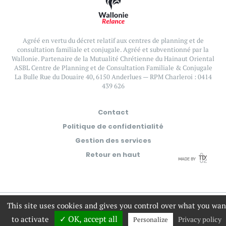
Agréé en vertu du décret relatif aux centres de planning et de
consultation familiale et conjugale.
Agréé et subventionné par la
Wallonie. Partenaire de la Mutualité Chrétienne du Hainaut Oriental
ASBL Centre de Planning et de Consultation Familiale & Conjugale
La Bulle
Rue du Douaire 40, 6150 Anderlues — RPM Charleroi : 0414
439 626
Contact
Politique de confidentialité
Gestion des services
Retour en haut
This site uses cookies and gives you control over what you wan
✓ OK, accept all
to activate
Privacy policy
Personalize
Accueil
Pourquoi ?
Nos Centres
Services