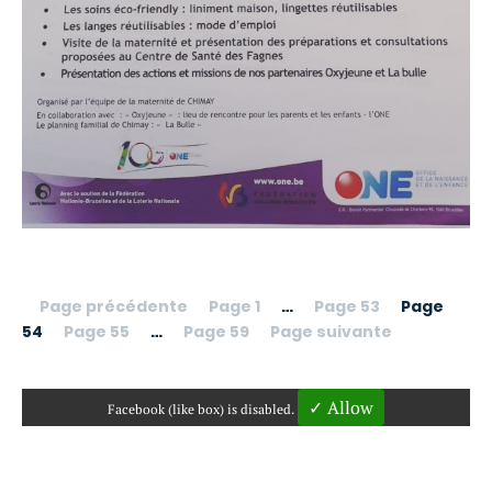
Page précédente
Page 1
…
Page 53
Page
54
Page 55
…
Page 59
Page suivante
✓ Allow
Facebook (like box) is disabled.